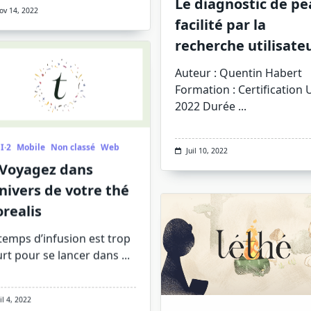
Le diagnostic de p
ov 14, 2022
facilité par la
recherche utilisate
Auteur : Quentin Habert
Formation : Certification 
2022 Durée
...
I·2
Mobile
Non classé
Web
Juil 10, 2022
 Voyagez dans
univers de votre thé
orealis
temps d’infusion est trop
rt pour se lancer dans
...
uil 4, 2022
ECNI·2
Web