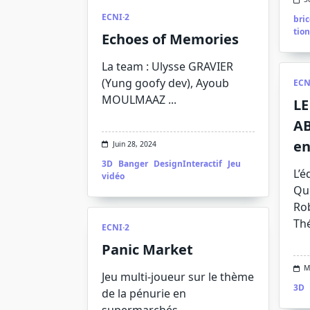
ECNI·2
bri
tion
Echoes of Memories
La team : Ulysse GRAVIER
(Yung goofy dev), Ayoub
ECN
MOULMAAZ
...
LE
AB
en
Juin 28, 2024
3D
Banger
DesignInteractif
Jeu
L’é
vidéo
Que
Rob
Th
ECNI·2
Panic Market
M
Jeu multi-joueur sur le thème
3D
de la pénurie en
supermarchés
...