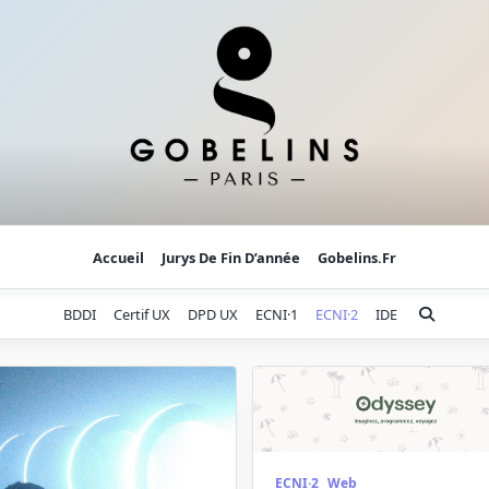
Accueil
Jurys De Fin D’année
Gobelins.fr
BDDI
Certif UX
DPD UX
ECNI·1
ECNI·2
IDE
ECNI·2
Web