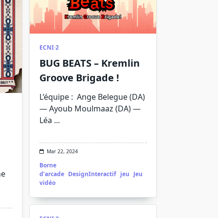
ECNI·2
BUG BEATS – Kremlin
Groove Brigade !
L’équipe : Ange Belegue (DA)
— Ayoub Moulmaaz (DA) —
Léa
...
Mar 22, 2024
Borne
ne
d’arcade
DesignInteractif
jeu
Jeu
vidéo