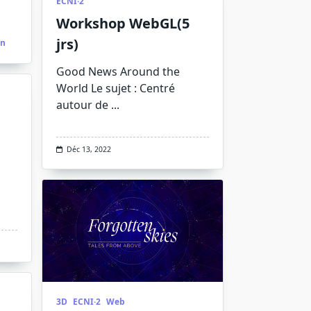
ECNI·2
Workshop WebGL(5
jrs)
on
Good News Around the
World Le sujet : Centré
autour de
...
Déc 13, 2022
3D
ECNI·2
Web