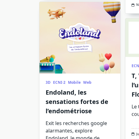
N
ECN
T,
3D
ECNI·2
Mobile
Web
l’
Endoland, les
Fl
sensations fortes de
Le 
l’endométriose
cou
Exit les recherches google
alarmantes, explore
J
Endoland, le monde de