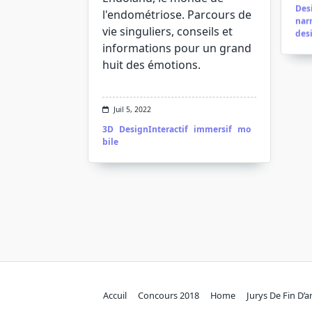
Des
l'endométriose. Parcours de
narr
vie singuliers, conseils et
des
informations pour un grand
huit des émotions.
Juil 5, 2022
3D
DesignInteractif
immersif
mo
bile
Accuil
Concours 2018
Home
Jurys De Fin D’