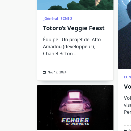
_Général
ECNI·2
Totoro’s Veggie Feast
Équipe : Un projet de: Affo
Amadou (développeur),
Chanel Bitton
...
Nov 12, 2024
ECN
Vo
Vo
vis
Pe
S