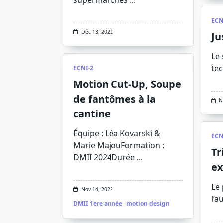
ECN
Déc 13, 2022
Ju
Le 
te
ECNI·2
Motion Cut-Up, Soupe
de fantômes à la
N
cantine
Équipe : Léa Kovarski &
ECN
Marie MajouFormation :
Tr
DMII 2024Durée
...
ex
Le 
Nov 14, 2022
l’a
DMII 1ere année
motion design