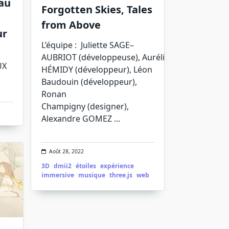
eau
Forgotten Skies, Tales
from Above
ur
L’équipe : Juliette SAGE–
AUBRIOT (développeuse), Aurélien
UX
HÉMIDY (développeur), Léon
Baudouin (développeur),
Ronan
Champigny (designer),
Alexandre GOMEZ
...
Août 28, 2022
3D
dmii2
étoiles
expérience
immersive
musique
three.js
web
ECNI·2