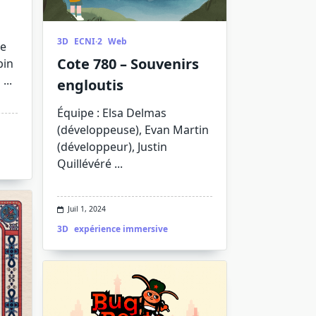
3D
ECNI·2
Web
re
Cote 780 – Souvenirs
bin
n
...
engloutis
Équipe : Elsa Delmas
(développeuse), Evan Martin
(développeur), Justin
Quillévéré
...
Juil 1, 2024
3D
expérience immersive