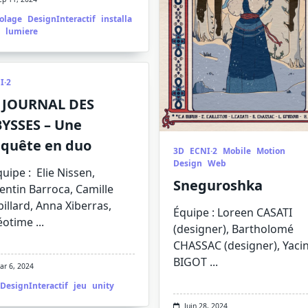
colage
DesignInteractif
installa
lumiere
I·2
 JOURNAL DES
YSSES – Une
quête en duo
3D
ECNI·2
Mobile
Motion
Design
Web
quipe : Elie Nissen,
Sneguroshka
ntin Barroca, Camille
illard, Anna Xiberras,
Équipe : Loreen CASATI
éotime
...
(designer), Bartholomé
CHASSAC (designer), Yaci
BIGOT
...
ar 6, 2024
DesignInteractif
jeu
unity
Juin 28, 2024