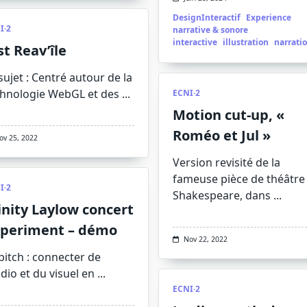
DesignInteractif
Experience
I·2
narrative & sonore
interactive
illustration
narrati
st Reav’île
sujet : Centré autour de la
chnologie WebGL et des
...
ECNI·2
Motion cut-up, «
Roméo et Jul »
ov 25, 2022
Version revisité de la
fameuse pièce de théâtre
I·2
Shakespeare, dans
...
inity Laylow concert
periment – démo
Nov 22, 2022
pitch : connecter de
udio et du visuel en
...
ECNI·2