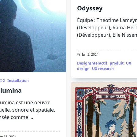
Odyssey
Équipe : Théotime Lamey
(Développeur), Rama Her
(Développeur), Elie Nisse
Juil 3, 2024
DesignInteractif
produit
UX
design
UX research
I·2
Installation
lumina
lumina est une oeuvre
uelle, sonore et spatiale.
nsée comme
...
ep 11, 2024