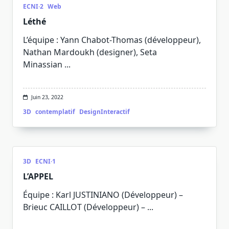
ECNI·2
Web
Léthé
L’équipe : Yann Chabot-Thomas (développeur),
Nathan Mardoukh (designer), Seta
Minassian
...
Juin 23, 2022
3D
contemplatif
DesignInteractif
3D
ECNI·1
L’APPEL
Équipe : Karl JUSTINIANO (Développeur) –
Brieuc CAILLOT (Développeur) –
...