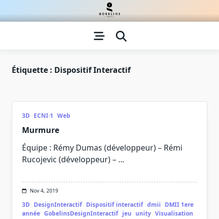
Skip
to
content
Étiquette :
Dispositif Interactif
3D
ECNI·1
Web
Murmure
Équipe : Rémy Dumas (développeur) – Rémi
Rucojevic (développeur) –
...
Nov 4, 2019
3D
DesignInteractif
Dispositif interactif
dmii
DMII 1ere
année
GobelinsDesignInteractif
jeu
unity
Visualisation