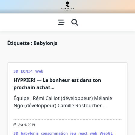
Skip
to
content
Étiquette :
Babylonjs
3D
ECNI·1
Web
HYPPIER! — Le bonheur est dans ton
prochain achat…
Équipe : Rémi Caillot (développeur) Mélanie
Ngo (développeur) Camille Rostoucher
...
Avr 4, 2019
3D
babylonjs
consommation
jeu
react
web
WebGL