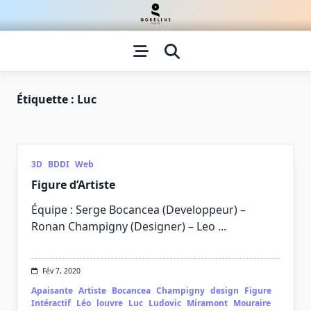
Skip
to
content
Étiquette :
Luc
3D
BDDI
Web
Figure d’Artiste
Équipe : Serge Bocancea (Developpeur) –
Ronan Champigny (Designer) – Leo
...
Fév 7, 2020
Apaisante
Artiste
Bocancea
Champigny
design
Figure
Intéractif
Léo
louvre
Luc
Ludovic
Miramont
Mouraire