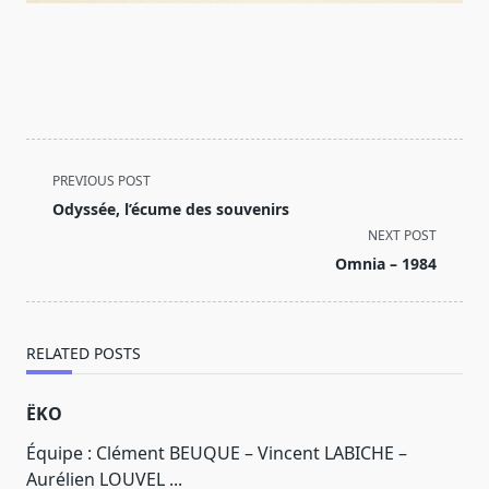
<span
PREVIOUS POST
class="nav-
Odyssée, l’écume des souvenirs
subtitle
NEXT POST
screen-
Omnia – 1984
reader-
text">Page</span>
RELATED POSTS
ËKO
Équipe : Clément BEUQUE – Vincent LABICHE –
Aurélien LOUVEL
...