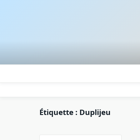
Skip
to
content
Étiquette :
Duplijeu