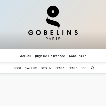
Accueil
Jurys De Fin D’année
Gobelins.fr
BDDI
Certif UX
DPD UX
ECNI·1
ECNI·2
IDE